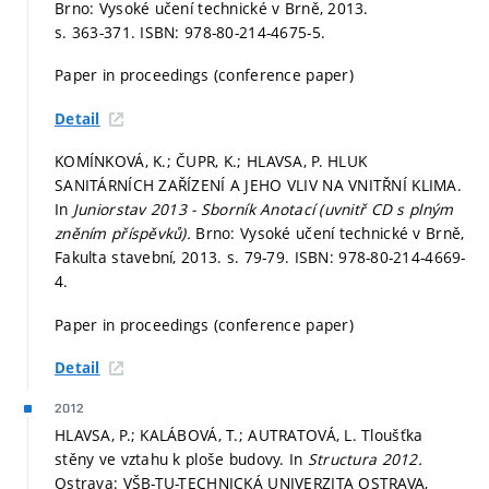
Brno: Vysoké učení technické v Brně, 2013.
s. 363-371.
ISBN: 978-80-214-4675-5.
Paper in proceedings (conference paper)
Detail
KOMÍNKOVÁ, K.; ČUPR, K.; HLAVSA, P. HLUK
SANITÁRNÍCH ZAŘÍZENÍ A JEHO VLIV NA VNITŘNÍ KLIMA.
In
Juniorstav 2013 - Sborník Anotací (uvnitř CD s plným
zněním příspěvků).
Brno: Vysoké učení technické v Brně,
Fakulta stavební, 2013.
s. 79-79.
ISBN: 978-80-214-4669-
4.
Paper in proceedings (conference paper)
Detail
2012
HLAVSA, P.; KALÁBOVÁ, T.; AUTRATOVÁ, L. Tloušťka
stěny ve vztahu k ploše budovy. In
Structura 2012.
Ostrava: VŠB-TU-TECHNICKÁ UNIVERZITA OSTRAVA,