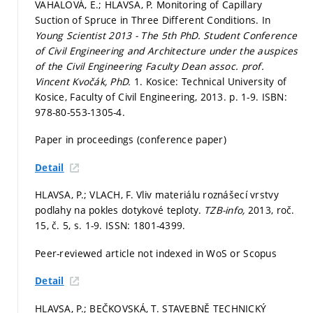
VAHALOVÁ, E.; HLAVSA, P. Monitoring of Capillary
Suction of Spruce in Three Different Conditions. In
Young Scientist 2013 - The 5th PhD. Student Conference
of Civil Engineering and Architecture under the auspices
of the Civil Engineering Faculty Dean assoc. prof.
Vincent Kvočák, PhD.
1. Kosice: Technical University of
Kosice, Faculty of Civil Engineering, 2013.
p. 1-9.
ISBN:
978-80-553-1305-4.
Paper in proceedings (conference paper)
Detail
HLAVSA, P.; VLACH, F. Vliv materiálu roznášecí vrstvy
podlahy na pokles dotykové teploty.
TZB-info,
2013, roč.
15, č. 5,
s. 1-9.
ISSN: 1801-4399.
Peer-reviewed article not indexed in WoS or Scopus
Detail
HLAVSA, P.; BEČKOVSKÁ, T. STAVEBNĚ TECHNICKÝ