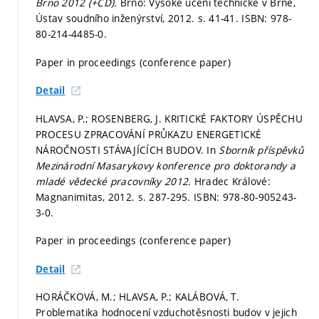
Brno 2012 (+CD).
Brno: Vysoké učení technické v Brně,
Ústav soudního inženýrství, 2012.
s. 41-41.
ISBN: 978-
80-214-4485-0.
Paper in proceedings (conference paper)
Detail
HLAVSA, P.; ROSENBERG, J. KRITICKÉ FAKTORY ÚSPĚCHU
PROCESU ZPRACOVÁNÍ PRŮKAZU ENERGETICKÉ
NÁROČNOSTI STÁVAJÍCÍCH BUDOV. In
Sborník příspěvků
Mezinárodní Masarykovy konference pro doktorandy a
mladé vědecké pracovníky 2012.
Hradec Králové:
Magnanimitas, 2012.
s. 287-295.
ISBN: 978-80-905243-
3-0.
Paper in proceedings (conference paper)
Detail
HORÁČKOVÁ, M.; HLAVSA, P.; KALÁBOVÁ, T.
Problematika hodnocení vzduchotěsnosti budov v jejich