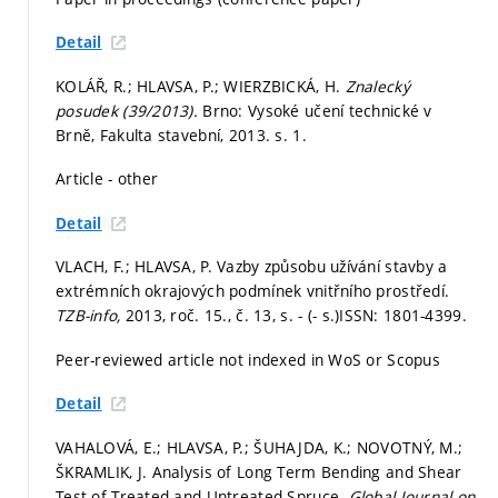
Detail
KOLÁŘ, R.; HLAVSA, P.; WIERZBICKÁ, H.
Znalecký
posudek (39/2013).
Brno: Vysoké učení technické v
Brně, Fakulta stavební, 2013.
s. 1.
Article - other
Detail
VLACH, F.; HLAVSA, P. Vazby způsobu užívání stavby a
extrémních okrajových podmínek vnitřního prostředí.
TZB-info,
2013, roč. 15., č. 13,
s. - (- s.)
ISSN: 1801-4399.
Peer-reviewed article not indexed in WoS or Scopus
Detail
VAHALOVÁ, E.; HLAVSA, P.; ŠUHAJDA, K.; NOVOTNÝ, M.;
ŠKRAMLIK, J. Analysis of Long Term Bending and Shear
Test of Treated and Untreated Spruce.
Global Journal on