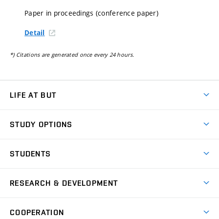
Paper in proceedings (conference paper)
Detail
*) Citations are generated once every 24 hours.
LIFE AT BUT
BUT Ambience
STUDY OPTIONS
Spaces
Join BUT
Dormitories
STUDENTS
Short-term studies
Refectories
Courses
Study Regulations
Going Abroad
Scholarships
Degree studies in English
RESEARCH & DEVELOPMENT
Sport
Study programmes
Personal Data Protection
Admission Office
Social Safety
Degree studies in Czech
Brno
Research & Development
Academic year schedule
Welcome week
Entrepreneurship Support
COOPERATION
E-application
at BUT
Practical guide