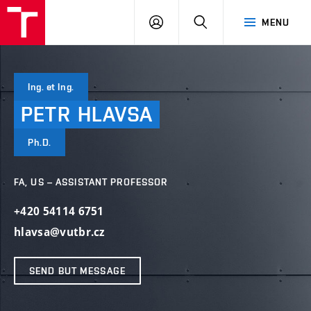
VUT
LOG
SEARCH
MENU
IN
Ing. et Ing.
PETR
HLAVSA
Ph.D.
FA, US – ASSISTANT PROFESSOR
+420 54114 6751
hlavsa@vutbr.cz
SEND BUT MESSAGE