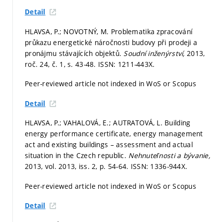
Detail
HLAVSA, P.; NOVOTNÝ, M. Problematika zpracování
průkazu energetické náročnosti budovy při prodeji a
pronájmu stávajících objektů.
Soudní inženýrství,
2013,
roč. 24, č. 1,
s. 43-48.
ISSN: 1211-443X.
Peer-reviewed article not indexed in WoS or Scopus
Detail
HLAVSA, P.; VAHALOVÁ, E.; AUTRATOVÁ, L. Building
energy performance certificate, energy management
act and existing buildings – assessment and actual
situation in the Czech republic.
Nehnuteľnosti a bývanie,
2013, vol. 2013, iss. 2,
p. 54-64.
ISSN: 1336-944X.
Peer-reviewed article not indexed in WoS or Scopus
Detail