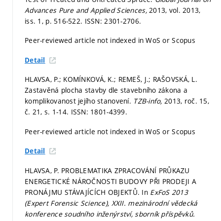
Advances Pure and Applied Sciences,
2013, vol. 2013,
iss. 1,
p. 516-522.
ISSN: 2301-2706.
Peer-reviewed article not indexed in WoS or Scopus
Detail
HLAVSA, P.; KOMÍNKOVÁ, K.; REMEŠ, J.; RAŠOVSKÁ, L.
Zastavěná plocha stavby dle stavebního zákona a
komplikovanost jejího stanovení.
TZB-info,
2013, roč. 15,
č. 21,
s. 1-14.
ISSN: 1801-4399.
Peer-reviewed article not indexed in WoS or Scopus
Detail
HLAVSA, P. PROBLEMATIKA ZPRACOVÁNÍ PRŮKAZU
ENERGETICKÉ NÁROČNOSTI BUDOVY PŘI PRODEJI A
PRONÁJMU STÁVAJÍCÍCH OBJEKTŮ. In
ExFoS 2013
(Expert Forensic Science), XXII. mezinárodní vědecká
konference soudního inženýrství, sborník příspěvků.