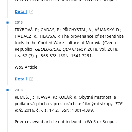
Detail
2018
FRÝBOVÁ, P.; GADAS, P.; PŘICHYSTAL, A.; VŠIANSKÝ, D.;
HADACZ, R.; HLAVSA, P. The provenance of serpentinite
tools in the Corded Ware culture of Moravia (Czech
Republic).
GEOLOGICAL QUARTERLY,
2018, vol. 2018,
iss. 62 (3),
p. 563-578.
ISSN: 1641-7291.
WoS Article
Detail
2016
REMEŠ, J.; HLAVSA, P.; KOLÁŘ, R. Obytné místnosti a
podlahová plocha v prostorách se šikmými stropy.
TZB-
info,
2016, č. -,
s. 1-12.
ISSN: 1801-4399.
Peer-reviewed article not indexed in WoS or Scopus