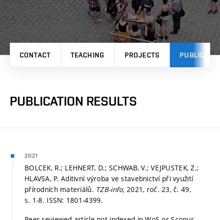
CONTACT
TEACHING
PROJECTS
PUBLICATI
PUBLICATION RESULTS
2021
BOLCEK, R.; LEHNERT, D.; SCHWAB, V.; VEJPUSTEK, Z.;
HLAVSA, P. Aditivní výroba ve stavebnictví při využití
přírodních materiálů.
TZB-info,
2021, roč. 23, č. 49,
s. 1-8.
ISSN: 1801-4399.
Peer-reviewed article not indexed in WoS or Scopus