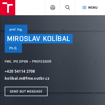
VUT
LOG
SEARCH
MENU
IN
prof. Ing.
MIROSLAV
KOLÍBAL
Ph.D.
FME, IPE DPSN – PROFESSOR
+420 54114 2708
kolibal.m@fme.vutbr.cz
SEND BUT MESSAGE