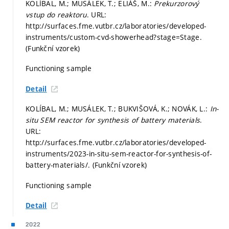
KOLÍBAL, M.; MUSÁLEK, T.; ELIÁŠ, M.:
Prekurzorový
vstup do reaktoru
. URL:
http://surfaces.fme.vutbr.cz/laboratories/developed-
instruments/custom-cvd-showerhead?stage=Stage.
(Funkční vzorek)
Functioning sample
Detail
KOLÍBAL, M.; MUSÁLEK, T.; BUKVIŠOVÁ, K.; NOVÁK, L.:
In-
situ SEM reactor for synthesis of battery materials
.
URL:
http://surfaces.fme.vutbr.cz/laboratories/developed-
instruments/2023-in-situ-sem-reactor-for-synthesis-of-
battery-materials/. (Funkční vzorek)
Functioning sample
Detail
2022