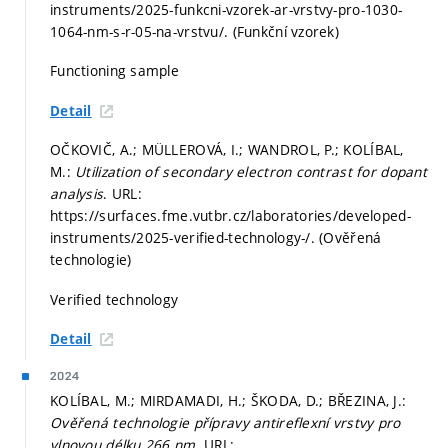
instruments/2025-funkcni-vzorek-ar-vrstvy-pro-1030-
1064-nm-s-r-05-na-vrstvu/. (Funkční vzorek)
Functioning sample
Detail
OČKOVIČ, A.; MÜLLEROVÁ, I.; WANDROL, P.; KOLÍBAL,
M.:
Utilization of secondary electron contrast for dopant
analysis
. URL:
https://surfaces.fme.vutbr.cz/laboratories/developed-
instruments/2025-verified-technology-/. (Ověřená
technologie)
Verified technology
Detail
2024
KOLÍBAL, M.; MIRDAMADI, H.; ŠKODA, D.; BŘEZINA, J.:
Ověřená technologie přípravy antireflexní vrstvy pro
vlnovou délku 266 nm
. URL: