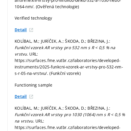
antireflexni-vrstvy-pro-vlnovou-delku-532-a-1030-nebo-
1064-nm/. (Ověřená technologie)
Verified technology
Detail
KOLÍBAL, M.; JURÍČEK, A.; ŠKODA, D.; BŘEZINA, J.:
Funkční vzorek AR vrstvy pro 532 nm s R < 0,5 % na
vrstvu
. URL:
https://surfaces.fme.vutbr.cz/laboratories/developed-
instruments/2025-funkcni-vzorek-ar-vrstvy-pro-532-nm-
s-r-05-na-vrstvu/. (Funkční vzorek)
Functioning sample
Detail
KOLÍBAL, M.; JURÍČEK, A.; ŠKODA, D.; BŘEZINA, J.:
Funkční vzorek AR vrstvy pro 1030 (1064) nm s R < 0,5 %
na vrstvu
. URL:
https://surfaces.fme.vutbr.cz/laboratories/developed-