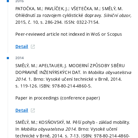
2015
PATOČKA, M.; PAVLÍČEK, J.; VŠETEČKA, M.; SMĚLÝ, M.
Ohlédnutí za rozvojem cyklistické dopravy.
Silniční obzor,
2015, č. 10,
s. 286-294.
ISSN: 0322-7154.
Peer-reviewed article not indexed in WoS or Scopus
Detail
2014
SMĚLÝ, M.; APELTAUER, J. MODERNÍ ZPŮSOBY SBĚRU
DOPRAVNĚ INŽENÝRSKÝCH DAT. In
Mobilita obyvatelstva
2014.
1. Brno: Vysoké učení technické v Brně, 2014.
s. 119-126.
ISBN: 978-80-214-4860-5.
Paper in proceedings (conference paper)
Detail
SMĚLÝ, M.; KOSŇOVSKÝ, M. Pěší pohyb - základ mobility.
In
Mobilita obyvatelstva 2014.
Brno: Vysoké učení
technické v Brně, 2014.
s. 7-13.
ISBN: 978-80-214-4860-