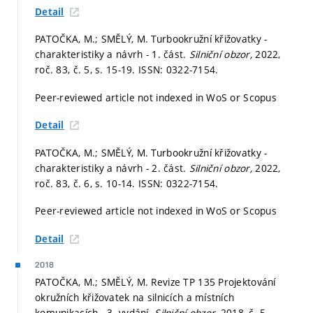
Detail
PATOČKA, M.; SMĚLÝ, M. Turbookružní křižovatky -
charakteristiky a návrh - 1. část.
Silniční obzor,
2022,
roč. 83, č. 5,
s. 15-19.
ISSN: 0322-7154.
Peer-reviewed article not indexed in WoS or Scopus
Detail
PATOČKA, M.; SMĚLÝ, M. Turbookružní křižovatky -
charakteristiky a návrh - 2. část.
Silniční obzor,
2022,
roč. 83, č. 6,
s. 10-14.
ISSN: 0322-7154.
Peer-reviewed article not indexed in WoS or Scopus
Detail
2018
PATOČKA, M.; SMĚLÝ, M. Revize TP 135 Projektování
okružních křižovatek na silnicích a místních
komunikacích - 3. vydání.
Silniční obzor,
2018, č. 5,