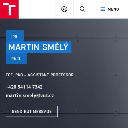
VUT
LOG
SEARCH
MENU
IN
Ing.
MARTIN
SMĚLÝ
Ph.D.
FCE, PKO – ASSISTANT PROFESSOR
+420 54114 7342
martin.smely@vut.cz
SEND BUT MESSAGE