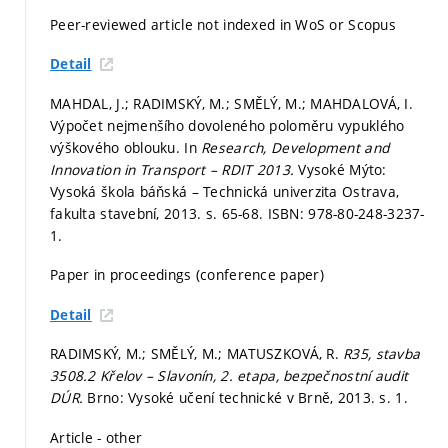
Peer-reviewed article not indexed in WoS or Scopus
Detail
MAHDAL, J.; RADIMSKÝ, M.; SMĚLÝ, M.; MAHDALOVÁ, I.
Výpočet nejmenšího dovoleného poloměru vypuklého
výškového oblouku. In
Research, Development and
Innovation in Transport – RDIT 2013.
Vysoké Mýto:
Vysoká škola báňská – Technická univerzita Ostrava,
fakulta stavební, 2013.
s. 65-68.
ISBN: 978-80-248-3237-
1.
Paper in proceedings (conference paper)
Detail
RADIMSKÝ, M.; SMĚLÝ, M.; MATUSZKOVÁ, R.
R35, stavba
3508.2 Křelov – Slavonín, 2. etapa, bezpečnostní audit
DÚR.
Brno: Vysoké učení technické v Brně, 2013.
s. 1.
Article - other