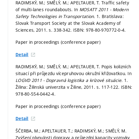
RADIMSKÝ, M.; SMĚLÝ, M.; APELTAUER, T. Traffic safety
of multi-lanes roundabouts. In
MOSATT 2011 - Modern
Safety Technologies in Transportation.
1. Bratislava:
Slovak Transport Society at the Slovak Academy of
Sciences, 2011.
s. 338-342.
ISBN: 978-80-970772-0-4.
Paper in proceedings (conference paper)
Detail
RADIMSKÝ, M.; SMĚLÝ, M.; APELTAUER, T. Popis kolizních
situací při průjezdu vícepruhovou okružní křižovatkou. In
LOGVD 2011 - Dopravná logistika a krízové situácie.
1.
Žilina: Žilinská univerzita v Žiline, 2011.
s. 117-122.
ISBN:
978-80-554-0442-4.
Paper in proceedings (conference paper)
Detail
ŠČERBA, M.; APELTAUER, T.; RADIMSKÝ, M.; SMĚLÝ, M.
Zvýšení plynulosti dopravy a průjezdní kapacity vozovky