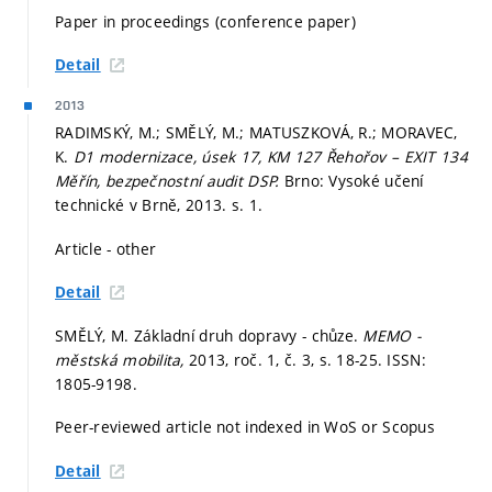
Paper in proceedings (conference paper)
Detail
2013
RADIMSKÝ, M.; SMĚLÝ, M.; MATUSZKOVÁ, R.; MORAVEC,
K.
D1 modernizace, úsek 17, KM 127 Řehořov – EXIT 134
Měřín, bezpečnostní audit DSP.
Brno: Vysoké učení
technické v Brně, 2013.
s. 1.
Article - other
Detail
SMĚLÝ, M. Základní druh dopravy - chůze.
MEMO -
městská mobilita,
2013, roč. 1, č. 3,
s. 18-25.
ISSN:
1805-9198.
Peer-reviewed article not indexed in WoS or Scopus
Detail