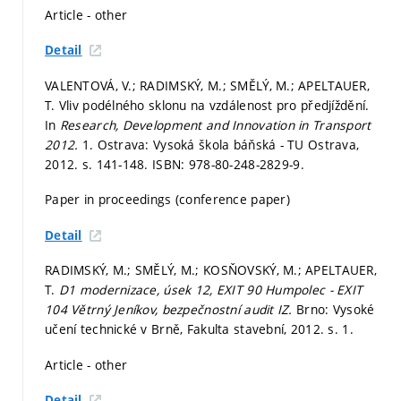
Article - other
Detail
VALENTOVÁ, V.; RADIMSKÝ, M.; SMĚLÝ, M.; APELTAUER,
T. Vliv podélného sklonu na vzdálenost pro předjíždění.
In
Research, Development and Innovation in Transport
2012.
1. Ostrava: Vysoká škola báňská - TU Ostrava,
2012.
s. 141-148.
ISBN: 978-80-248-2829-9.
Paper in proceedings (conference paper)
Detail
RADIMSKÝ, M.; SMĚLÝ, M.; KOSŇOVSKÝ, M.; APELTAUER,
T.
D1 modernizace, úsek 12, EXIT 90 Humpolec - EXIT
104 Větrný Jeníkov, bezpečnostní audit IZ.
Brno: Vysoké
učení technické v Brně, Fakulta stavební, 2012.
s. 1.
Article - other
Detail