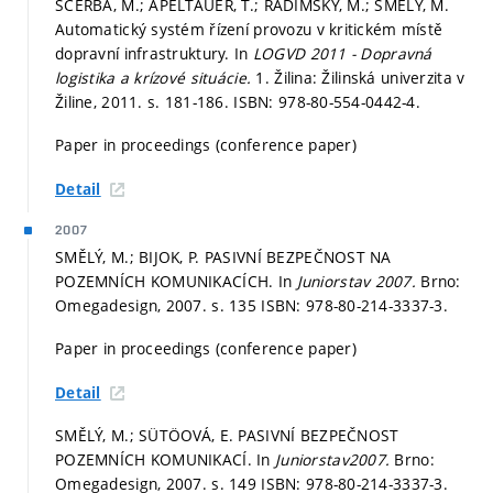
ŠČERBA, M.; APELTAUER, T.; RADIMSKÝ, M.; SMĚLÝ, M.
Automatický systém řízení provozu v kritickém místě
dopravní infrastruktury. In
LOGVD 2011 - Dopravná
logistika a krízové situácie.
1. Žilina: Žilinská univerzita v
Žiline, 2011.
s. 181-186.
ISBN: 978-80-554-0442-4.
Paper in proceedings (conference paper)
Detail
2007
SMĚLÝ, M.; BIJOK, P. PASIVNÍ BEZPEČNOST NA
POZEMNÍCH KOMUNIKACÍCH. In
Juniorstav 2007.
Brno:
Omegadesign, 2007.
s. 135
ISBN: 978-80-214-3337-3.
Paper in proceedings (conference paper)
Detail
SMĚLÝ, M.; SÜTÖOVÁ, E. PASIVNÍ BEZPEČNOST
POZEMNÍCH KOMUNIKACÍ. In
Juniorstav2007.
Brno:
Omegadesign, 2007.
s. 149
ISBN: 978-80-214-3337-3.