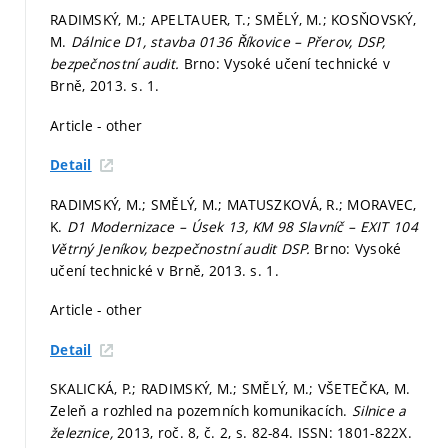
RADIMSKÝ, M.; APELTAUER, T.; SMĚLÝ, M.; KOSŇOVSKÝ,
M.
Dálnice D1, stavba 0136 Říkovice – Přerov, DSP,
bezpečnostní audit.
Brno: Vysoké učení technické v
Brně, 2013.
s. 1.
Article - other
Detail
RADIMSKÝ, M.; SMĚLÝ, M.; MATUSZKOVÁ, R.; MORAVEC,
K.
D1 Modernizace – Úsek 13, KM 98 Slavníč – EXIT 104
Větrný Jeníkov, bezpečnostní audit DSP.
Brno: Vysoké
učení technické v Brně, 2013.
s. 1.
Article - other
Detail
SKALICKÁ, P.; RADIMSKÝ, M.; SMĚLÝ, M.; VŠETEČKA, M.
Zeleň a rozhled na pozemních komunikacích.
Silnice a
železnice,
2013, roč. 8, č. 2,
s. 82-84.
ISSN: 1801-822X.