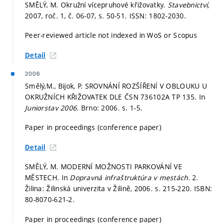
SMĚLÝ, M. Okružní vícepruhové křižovatky.
Stavebnictví,
2007, roč. 1, č. 06-07,
s. 50-51.
ISSN: 1802-2030.
Peer-reviewed article not indexed in WoS or Scopus
Detail
2006
Smělý,M., Bijok, P. SROVNÁNÍ ROZŠÍŘENÍ V OBLOUKU U
OKRUŽNÍCH KŘIŽOVATEK DLE ČSN 736102A TP 135. In
Juniorstav 2006.
Brno: 2006.
s. 1-5.
Paper in proceedings (conference paper)
Detail
SMĚLÝ, M. MODERNÍ MOŽNOSTI PARKOVÁNÍ VE
MĚSTECH. In
Dopravná infraštruktúra v mestách.
2.
Žilina: Žilinská univerzita v Žilině, 2006.
s. 215-220.
ISBN:
80-8070-621-2.
Paper in proceedings (conference paper)