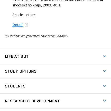
jihočeského kraje, 2003. 40 s.
Article - other
Detail
*) Citations are generated once every 24 hours.
LIFE AT BUT
BUT Ambience
STUDY OPTIONS
Spaces
Join BUT
Dormitories
STUDENTS
Short-term studies
Refectories
Courses
Study Regulations
Going Abroad
Scholarships
Degree studies in English
RESEARCH & DEVELOPMENT
Sport
Study programmes
Personal Data Protection
Admission Office
Social Safety
Degree studies in Czech
Brno