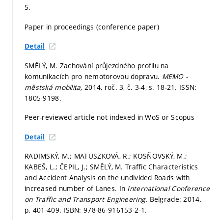
5.
Paper in proceedings (conference paper)
Detail
SMĚLÝ, M. Zachování průjezdného profilu na
komunikacích pro nemotorovou dopravu.
MEMO -
městská mobilita,
2014, roč. 3, č. 3-4,
s. 18-21.
ISSN:
1805-9198.
Peer-reviewed article not indexed in WoS or Scopus
Detail
RADIMSKÝ, M.; MATUSZKOVÁ, R.; KOSŇOVSKÝ, M.;
KABEŠ, L.; ČEPIL, J.; SMĚLÝ, M. Traffic Characteristics
and Accident Analysis on the undivided Roads with
increased number of Lanes. In
International Conference
on Traffic and Transport Engineering.
Belgrade: 2014.
p. 401-409.
ISBN: 978-86-916153-2-1.