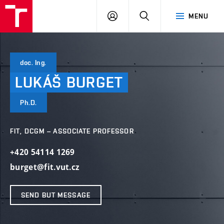
VUT
LOG
SEARCH
MENU
IN
doc. Ing.
LUKÁŠ
BURGET
Ph.D.
FIT, DCGM – ASSOCIATE PROFESSOR
+420 54114 1269
burget@fit.vut.cz
SEND BUT MESSAGE