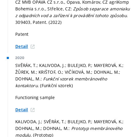
CZ MVB OPAVA CZ s.r.o., Opava, Komárov, CZ agriKomp
Bohemia s.r.o., Střelice, CZ:
Způsob separace amoniaku
z odpadních vod a zařízení k provádění tohoto způsobu
.
309403, Patent. (2022)
Patent
Detail
2020
SVĚRÁK, T.; KALIVODA, J.; BULEJKO, P.; MAYEROVÁ, K.;
ŽŮREK, M.; KRIŠTOF, O.; VIČÍKOVÁ, M.; DOHNAL, M.;
DOHNAL, M.:
Funkční vzorek membránového
kontaktoru
. (Funkční vzorek)
Functioning sample
Detail
KALIVODA, J.; SVĚRÁK, T.; BULEJKO, P.; MAYEROVÁ, K.;
DOHNAL, M.; DOHNAL, M.:
Prototyp membránového
modulu
. (Prototyp)