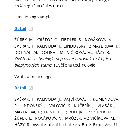
sušárny
. (Funkční vzorek)
Functioning sample
Detail
ŽŮREK, M.; KRIŠTOF, O.; FIEDLER, S.; NOVÁKOVÁ, N.;
SVĚRÁK, T.; KALIVODA, J.; LINDOVSKÝ, J.; MAYEROVÁ, K.;
DOHNAL, M.; DOHNAL, M.; VIČÍKOVÁ, M.; HÁZY, R.:
Ověřená technologie separace amoniaku z fugátu
bioplynových stanic
. (Ověřená technologie)
Verified technology
Detail
SVĚRÁK, T.; KALIVODA, J.; VAJDÍKOVÁ, T.; KOMENDOVÁ,
R.; LINDOVSKÝ, J.; VALOVIČ, S.; KUČERÍK, J.; VLASÁK, J.;
MAYEROVÁ, K.; KRIŠTOF, O.; BULEJKO, P.; ŽŮREK, M.;
ŽŮREK, L.; NOVÁKOVÁ, N.; MRŮZEK, M.; VIČÍKOVÁ, M.;
HÁZY, R.; Vysoké učení technické v Brně, Brno, Veveří,