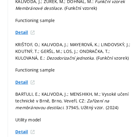
KALIVODA, J.; ŽŮREK, M.; DOHNAL, M.:
Funkční vzorek
Membránové destilace
. (Funkční vzorek)
Functioning sample
Detail
KRIŠTOF, O.; KALIVODA, J.; MAYEROVÁ, K.; LINDOVSKÝ, J.;
KOUTNÝ, T.; GERŠL, M.; LOS, J.; ONDRAČKA, T.;
KULOVANÁ, E.:
Dezodorizační jednotka
. (Funkční vzorek)
Functioning sample
Detail
BARTULI, E.; KALIVODA, J.; MENSHIKH, M.; Vysoké učení
technické v Brně, Brno, Veveří, CZ:
Zařízení na
membránovou destilaci
. 37945, Užitný vzor. (2024)
Utility model
Detail