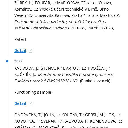
ŽŮREK, L.; TOUFAR, J.; MVB OPAVA CZ s.r.o., Opava,
Komárov, CZ Vysoké učení technické v Brně, Brno,
Veveří, CZ Univerzita Karlova, Praha 1, Staré Město, CZ:
Způsob dezinfekce vzduchu, dezinfekční pračka a
zařízení k dezinfekci vzduchu
. 309635, Patent. (2023)
Patent
Detail
2022
KALIVODA, J.; ŠTEFKA, K.; BARTULI, E.; HVOŽĎA, J.;
KUČERÍK, J.:
Membránová destilace druhé generace
Funkční vzorek č.FW03010181-V2
. (Funkční vzorek)
Functioning sample
Detail
ONDRAČKA, T.; JOHN, J.; KOUTNÝ, T.; GERŠL, M.; LOS, J.;
NOVOTNÁ, J.; SVĚRÁK, T.; KALIVODA, J.; KOMENDOVÁ, R.;
KRIŠTOF, O.; MAYEROVÁ, K.:
Laboratorní prototyp