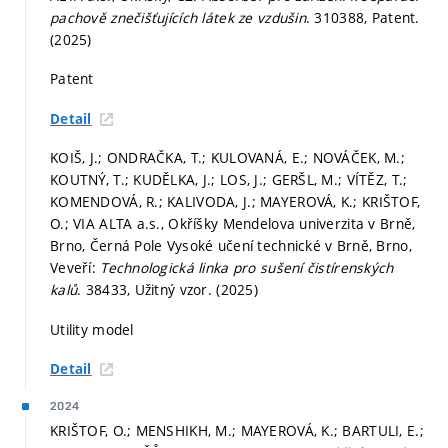
pachově znečišťujících látek ze vzdušin
. 310388, Patent.
(2025)
Patent
Detail
KOIŠ, J.; ONDRAČKA, T.; KULOVANÁ, E.; NOVÁČEK, M.;
KOUTNÝ, T.; KUDĚLKA, J.; LOS, J.; GERŠL, M.; VÍTĚZ, T.;
KOMENDOVÁ, R.; KALIVODA, J.; MAYEROVÁ, K.; KRIŠTOF,
O.; VIA ALTA a.s., Okříšky Mendelova univerzita v Brně,
Brno, Černá Pole Vysoké učení technické v Brně, Brno,
Veveří:
Technologická linka pro sušení čistírenských
kalů
. 38433, Užitný vzor. (2025)
Utility model
Detail
2024
KRIŠTOF, O.; MENSHIKH, M.; MAYEROVÁ, K.; BARTULI, E.;