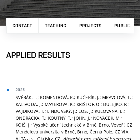
CONTACT
TEACHING
PROJECTS
PUBLICATI
APPLIED RESULTS
2025
SVĚRÁK, T.; KOMENDOVÁ, R.; KUČERÍK, J.; MRAVCOVÁ, L.;
KALIVODA, J.; MAYEROVÁ, K.; KRIŠTOF, O.; BULEJKO, P.;
VAJDÍKOVÁ, T.; LINDOVSKÝ, J.; LOS, J.; KULOVANÁ, E.;
ONDRAČKA, T.; KOUTNÝ, T.; JOHN, J.; NOVÁČEK, M.;
KOIŠ, J.; Vysoké učení technické v Brně, Brno, Veveří, CZ
Mendelova univerzita v Brně, Brno, Černá Pole, CZ VIA
ALTA a.s., Okříšky, CZ:
Absorbér pro zařízení k separaci