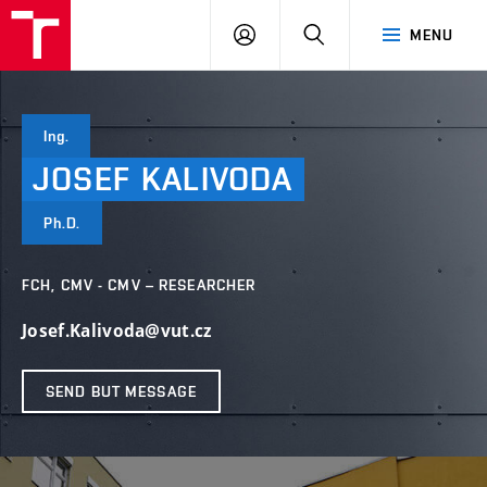
VUT
LOG
SEARCH
MENU
IN
Ing.
JOSEF
KALIVODA
Ph.D.
FCH, CMV - CMV – RESEARCHER
Josef.Kalivoda@vut.cz
SEND BUT MESSAGE