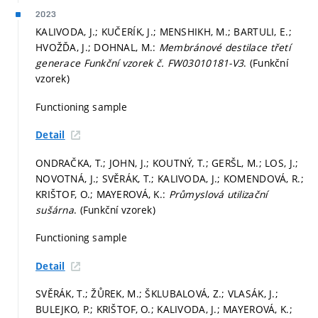
2023
KALIVODA, J.; KUČERÍK, J.; MENSHIKH, M.; BARTULI, E.;
HVOŽĎA, J.; DOHNAL, M.:
Membránové destilace třetí
generace Funkční vzorek č. FW03010181-V3
. (Funkční
vzorek)
Functioning sample
Detail
ONDRAČKA, T.; JOHN, J.; KOUTNÝ, T.; GERŠL, M.; LOS, J.;
NOVOTNÁ, J.; SVĚRÁK, T.; KALIVODA, J.; KOMENDOVÁ, R.;
KRIŠTOF, O.; MAYEROVÁ, K.:
Průmyslová utilizační
sušárna
. (Funkční vzorek)
Functioning sample
Detail
SVĚRÁK, T.; ŽŮREK, M.; ŠKLUBALOVÁ, Z.; VLASÁK, J.;
BULEJKO, P.; KRIŠTOF, O.; KALIVODA, J.; MAYEROVÁ, K.;