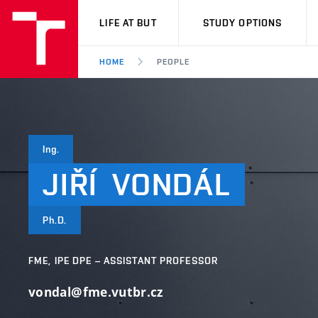
VUT
LIFE AT BUT
STUDY OPTIONS
HOME
PEOPLE
Ing.
JIŘÍ
VONDÁL
Ph.D.
FME, IPE DPE – ASSISTANT PROFESSOR
vondal@fme.vutbr.cz