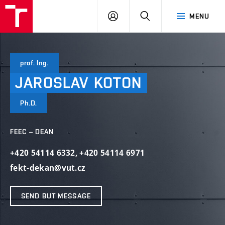
VUT
LOG
SEARCH
MENU
IN
prof. Ing.
JAROSLAV
KOTON
Ph.D.
FEEC – DEAN
+420 54114 6332
,
+420 54114 6971
fekt-dekan@vut.cz
SEND BUT MESSAGE