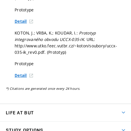
Prototype
Detail
KOTON, J.; VRBA, K.; KOUDAR, I.:
Prototyp
integrovaného obvodu UCCX-035-IK
. URL:
http://www.utko.feec.vutbr.cz/~koton/soubory/uccx-
035-ik_rev0.pdf. (Prototyp)
Prototype
Detail
*) Citations are generated once every 24 hours.
LIFE AT BUT
BUT Ambience
STUDY OPTIONS