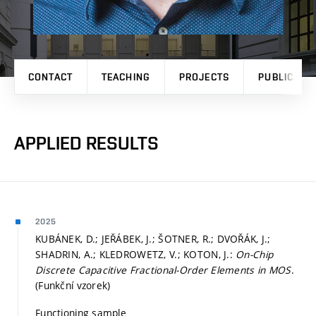
CONTACT
TEACHING
PROJECTS
PUBLICATI
APPLIED RESULTS
2025
KUBÁNEK, D.; JEŘÁBEK, J.; ŠOTNER, R.; DVOŘÁK, J.;
SHADRIN, A.; KLEDROWETZ, V.; KOTON, J.:
On-Chip
Discrete Capacitive Fractional-Order Elements in MOS
.
(Funkční vzorek)
Functioning sample