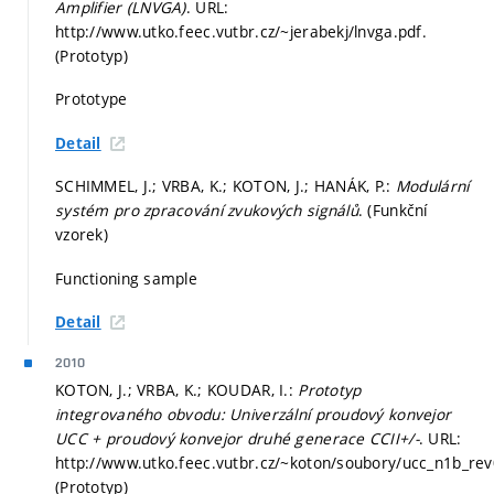
Amplifier (LNVGA)
. URL:
http://www.utko.feec.vutbr.cz/~jerabekj/lnvga.pdf.
(Prototyp)
Prototype
Detail
SCHIMMEL, J.; VRBA, K.; KOTON, J.; HANÁK, P.:
Modulární
systém pro zpracování zvukových signálů
. (Funkční
vzorek)
Functioning sample
Detail
2010
KOTON, J.; VRBA, K.; KOUDAR, I.:
Prototyp
integrovaného obvodu: Univerzální proudový konvejor
UCC + proudový konvejor druhé generace CCII+/-
. URL:
http://www.utko.feec.vutbr.cz/~koton/soubory/ucc_n1b_rev
(Prototyp)