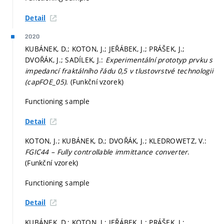
Detail
2020
KUBÁNEK, D.; KOTON, J.; JEŘÁBEK, J.; PRÁŠEK, J.;
DVOŘÁK, J.; SADÍLEK, J.:
Experimentální prototyp prvku s
impedancí fraktálního řádu 0,5 v tlustovrstvé technologii
(capFOE_05)
. (Funkční vzorek)
Functioning sample
Detail
KOTON, J.; KUBÁNEK, D.; DVOŘÁK, J.; KLEDROWETZ, V.:
FGIC44 – Fully controllable immittance converter
.
(Funkční vzorek)
Functioning sample
Detail
KUBÁNEK, D.; KOTON, J.; JEŘÁBEK, J.; PRÁŠEK, J.;