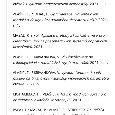
ložisek s využitím nedestruktivní diagnostiky.
2021.
s. 1.
VLAŠIC, F.; NOHÁL, L.
Optimalizace vyměnitelných
modulů a design ultrazvukového detektoru úniků.
2021.
s. 1.
MAZAL, P. a kol.
Aplikace metody akustické emise pro
identifikaci úniků z pneumatických systémů dopravních
prostředků.
2021.
s. 1.
VLAŠIC, F.; SKŘIVÁNKOVÁ, V.
Vliv fosfátování na
tribologické vlastnosti ložiskových materiálů.
2021.
s. 1.
VLAŠIC, F.; SKŘIVÁNKOVÁ, V.
Výzkum životnosti a vliv
maziva na trvanlivostní zkoušky inovovaných parametrů
ložiska.
2021.
s. 1.
MOHAMMAD, H.; VLAŠIC, F.
Návrh vhodných úprav pro
optimalizaci ovladače varianty „B".
2021.
s. 1.
PAPAJ, L.; MAZAL, P.; VLAŠIC, F.; STRECKER, Z.:
Řídící a