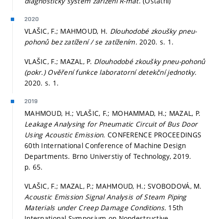
diagnostický systém zařízení R-mat
. (Ostatní)
2020
VLAŠIC, F.; MAHMOUD, H.
Dlouhodobé zkoušky pneu-
pohonů bez zatížení / se zatížením.
2020.
s. 1.
VLAŠIC, F.; MAZAL, P.
Dlouhodobé zkoušky pneu-pohonů
(pokr.) Ověření funkce laboratorní detekční jednotky.
2020.
s. 1.
2019
MAHMOUD, H.; VLAŠIC, F.; MOHAMMAD, H.; MAZAL, P.
Leakage Analysing for Pneumatic Circuit of Bus Door
Using Acoustic Emission.
CONFERENCE PROCEEDINGS
60th International Conference of Machine Design
Departments. Brno Universtiy of Technology, 2019.
p. 65.
VLAŠIC, F.; MAZAL, P.; MAHMOUD, H.; SVOBODOVÁ, M.
Acoustic Emission Signal Analysis of Steam Piping
Materials under Creep Damage Conditions.
15th
International Symposium on Nondestructive