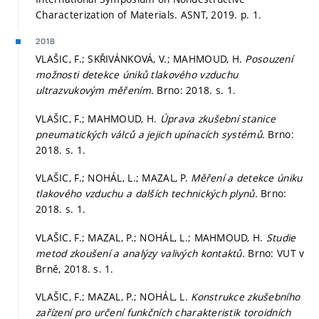
Characterization of Materials. ASNT, 2019.
p. 1.
2018
VLAŠIC, F.; SKŘIVÁNKOVÁ, V.; MAHMOUD, H.
Posouzení
možnosti detekce úniků tlakového vzduchu
ultrazvukovým měřením.
Brno: 2018.
s. 1.
VLAŠIC, F.; MAHMOUD, H.
Úprava zkušební stanice
pneumatických válců a jejich upínacích systémů.
Brno:
2018.
s. 1.
VLAŠIC, F.; NOHÁL, L.; MAZAL, P.
Měření a detekce úniku
tlakového vzduchu a dalších technických plynů.
Brno:
2018.
s. 1.
VLAŠIC, F.; MAZAL, P.; NOHÁL, L.; MAHMOUD, H.
Studie
metod zkoušení a analýzy valivých kontaktů.
Brno: VUT v
Brně, 2018.
s. 1.
VLAŠIC, F.; MAZAL, P.; NOHÁL, L.
Konstrukce zkušebního
zařízení pro určení funkčních charakteristik toroidních