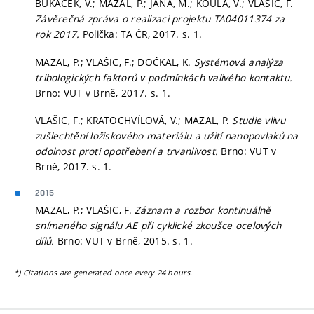
BUKÁČEK, V.; MAZAL, P.; JÁNA, M.; KOULA, V.; VLAŠIC, F.
Závěrečná zpráva o realizaci projektu TA04011374 za
rok 2017.
Polička: TA ČR, 2017.
s. 1.
MAZAL, P.; VLAŠIC, F.; DOČKAL, K.
Systémová analýza
tribologických faktorů v podmínkách valivého kontaktu.
Brno: VUT v Brně, 2017.
s. 1.
VLAŠIC, F.; KRATOCHVÍLOVÁ, V.; MAZAL, P.
Studie vlivu
zušlechtění ložiskového materiálu a užití nanopovlaků na
odolnost proti opotřebení a trvanlivost.
Brno: VUT v
Brně, 2017.
s. 1.
2015
MAZAL, P.; VLAŠIC, F.
Záznam a rozbor kontinuálně
snímaného signálu AE při cyklické zkoušce ocelových
dílů.
Brno: VUT v Brně, 2015.
s. 1.
*) Citations are generated once every 24 hours.