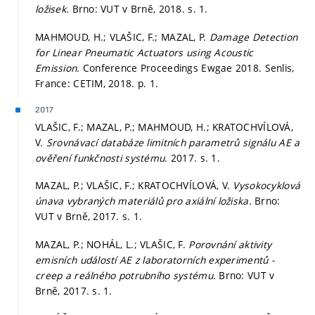
ložisek.
Brno: VUT v Brně, 2018.
s. 1.
MAHMOUD, H.; VLAŠIC, F.; MAZAL, P.
Damage Detection
for Linear Pneumatic Actuators using Acoustic
Emission.
Conference Proceedings Ewgae 2018. Senlis,
France: CETIM, 2018.
p. 1.
2017
VLAŠIC, F.; MAZAL, P.; MAHMOUD, H.; KRATOCHVÍLOVÁ,
V.
Srovnávací databáze limitních parametrů signálu AE a
ověření funkčnosti systému.
2017.
s. 1.
MAZAL, P.; VLAŠIC, F.; KRATOCHVÍLOVÁ, V.
Vysokocyklová
únava vybraných materiálů pro axiální ložiska.
Brno:
VUT v Brně, 2017.
s. 1.
MAZAL, P.; NOHÁL, L.; VLAŠIC, F.
Porovnání aktivity
emisních událostí AE z laboratorních experimentů -
creep a reálného potrubního systému.
Brno: VUT v
Brně, 2017.
s. 1.