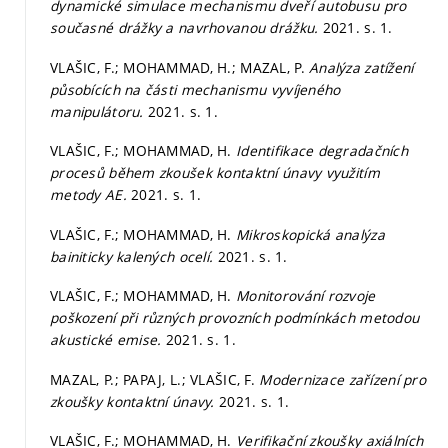
dynamické simulace mechanismu dveří autobusu pro
současné drážky a navrhovanou drážku.
2021.
s. 1.
VLAŠIC, F.; MOHAMMAD, H.; MAZAL, P.
Analýza zatížení
působících na části mechanismu vyvíjeného
manipulátoru.
2021.
s. 1.
VLAŠIC, F.; MOHAMMAD, H.
Identifikace degradačních
procesů během zkoušek kontaktní únavy využitím
metody AE.
2021.
s. 1.
VLAŠIC, F.; MOHAMMAD, H.
Mikroskopická analýza
bainiticky kalených ocelí.
2021.
s. 1.
VLAŠIC, F.; MOHAMMAD, H.
Monitorování rozvoje
poškození při různých provozních podmínkách metodou
akustické emise.
2021.
s. 1.
MAZAL, P.; PAPAJ, L.; VLAŠIC, F.
Modernizace zařízení pro
zkoušky kontaktní únavy.
2021.
s. 1.
VLAŠIC, F.; MOHAMMAD, H.
Verifikační zkoušky axiálních