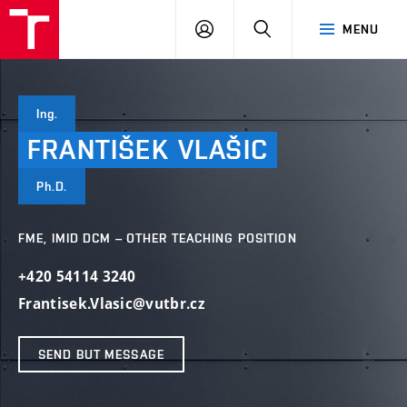
VUT
LOG
SEARCH
MENU
IN
Ing.
FRANTIŠEK
VLAŠIC
Ph.D.
FME, IMID DCM – OTHER TEACHING POSITION
+420 54114 3240
Frantisek.Vlasic@vutbr.cz
SEND BUT MESSAGE