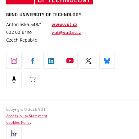
Technology
Safe University
Open Science
Cooperation with Schools
BRNO UNIVERSITY OF TECHNOLOGY
Organization Structure
Projects
Antonínská 548/1
www.vut.cz
Projects from Structural Funds
602 00 Brno
vut@vutbr.cz
Official notice board
Czech Republic
Specific University Research
Personal Data Protection
Career at BUT
Support and development of employees and students
Equal opportunities
Social Safety
HR Award
Copyright © 2026 VUT
Accessibility Statement
Contacts
Cookies Policy
Media