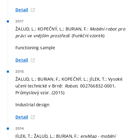
Detail
2017
ŽALUD, L.; KOPEČNÝ, L.; BURIAN, F.:
Mobilní robot pro
práci ve vnějším prostředí
. (Funkční vzorek)
Functioning sample
Detail
2015
ŽALUD, L.; BURIAN, F.; KOPEČNÝ, L.; JÍLEK, T.; Vysoké
učení technické v Brně:
Roboti
. 002766832-0001,
Průmyslový vzor. (2015)
Industrial design
Detail
2014
JÍLEK, T.; ŽALUD, L.; BURIAN, F.:
envMap - mobilní