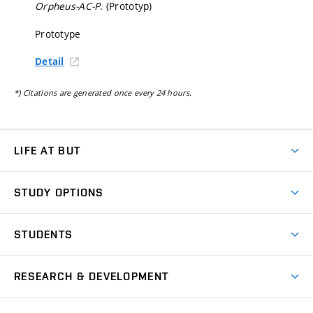
Orpheus-AC-P
. (Prototyp)
Prototype
Detail
*) Citations are generated once every 24 hours.
LIFE AT BUT
BUT Ambience
STUDY OPTIONS
Spaces
Join BUT
Dormitories
STUDENTS
Short-term studies
Refectories
Courses
Study Regulations
Going Abroad
Scholarships
Degree studies in English
RESEARCH & DEVELOPMENT
Sport
Study programmes
Personal Data Protection
Admission Office
Social Safety
Degree studies in Czech
Brno
Research & Development
Academic year schedule
Welcome week
Entrepreneurship Support