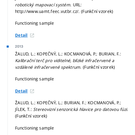
robotický mapovací systém
. URL:
http://www.uamt.feec.vutbr.cz/. (Funkční vzorek)
Functioning sample
Detail
2013
ŽALUD, L.; KOPEČNÝ, L.; KOCMANOVÁ, P.; BURIAN, F.:
Kalibrační terč pro viditelné, blízké infračervené a
vzdálené infračervené spektrum
. (Funkční vzorek)
Functioning sample
Detail
ŽALUD, L.; KOPEČNÝ, L.; BURIAN, F.; KOCMANOVÁ, P.;
JÍLEK, T.:
Stereovizní senzorická hlavice pro datovou fúzi
.
(Funkční vzorek)
Functioning sample