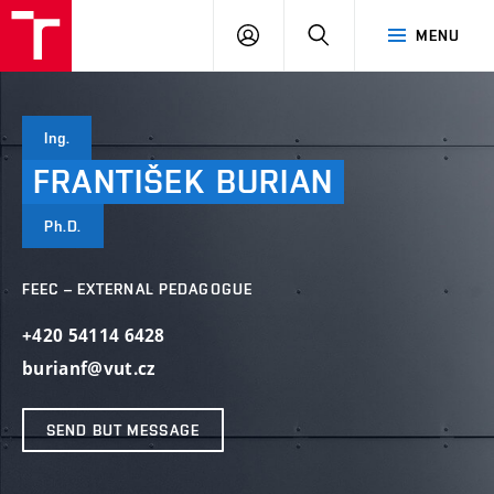
VUT
LOG
SEARCH
MENU
IN
Ing.
FRANTIŠEK
BURIAN
Ph.D.
FEEC – EXTERNAL PEDAGOGUE
+420 54114 6428
burianf@vut.cz
SEND BUT MESSAGE