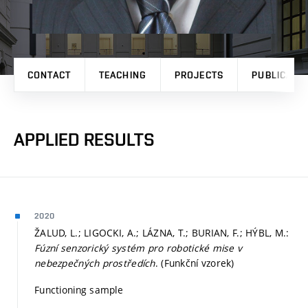
CONTACT
TEACHING
PROJECTS
PUBLICATI
APPLIED RESULTS
2020
ŽALUD, L.; LIGOCKI, A.; LÁZNA, T.; BURIAN, F.; HÝBL, M.:
Fúzní senzorický systém pro robotické mise v
nebezpečných prostředích
. (Funkční vzorek)
Functioning sample